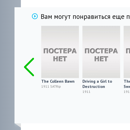
Вам могут понравиться еще 
En sann historia
The Colleen Bawn
Driving a Girl to
The
från Fläsian eller
Destruction
Sw
1911 SATRip
Gubben X, kikaren
1911
191
och albusken
1911 SATRip