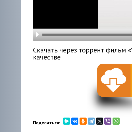
hd216
hd144
highre
hd108
hd720
large
medi
small
tiny
Скачать через торрент фильм 
качестве
Поделиться: