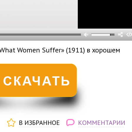
0
0
s
0
um
«What Women Suffer» (1911) в хорошем
В ИЗБРАННОЕ
КОММЕНТАРИИ