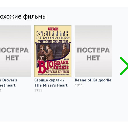
похожие фильмы
 Drover's
Сердце скряги /
Keane of Kalgoorlie
En san
eetheart
The Miser's Heart
från Fl
1911
Gubben
1
1911
och al
1911 SA