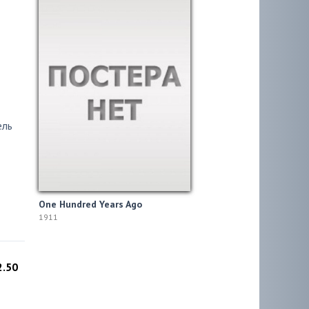
ель
One Hundred Years Ago
1911
2.50