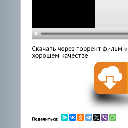
hd216
hd144
highre
hd108
hd720
large
medi
small
tiny
Скачать через торрент фильм «Dr
хорошем качестве
Поделиться: