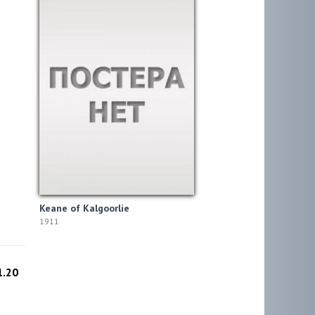
Keane of Kalgoorlie
1911
1.20