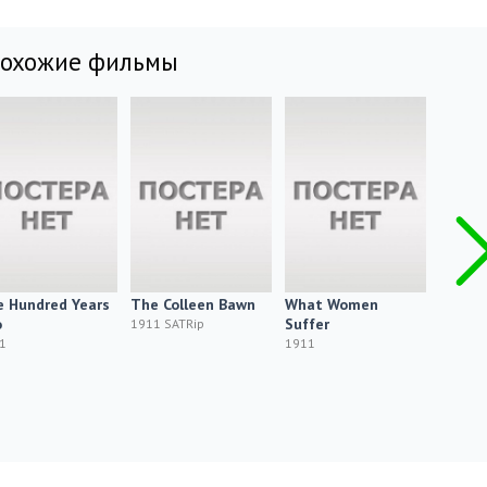
похожие фильмы
 Hundred Years
The Colleen Bawn
What Women
En san
o
Suffer
från Fl
1911 SATRip
Gubben
1
1911
och al
1911 SA