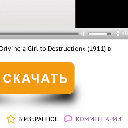
0
0
s
0
um
iving a Girl to Destruction» (1911) в
В ИЗБРАННОЕ
КОММЕНТАРИИ