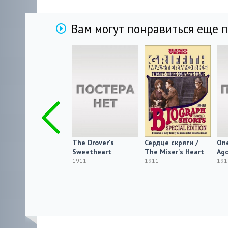
Вам могут понравиться еще 
En sann historia
The Drover's
Сердце скряги /
One
från Fläsian eller
Sweetheart
The Miser's Heart
Ag
Gubben X, kikaren
1911
1911
191
och albusken
1911 SATRip