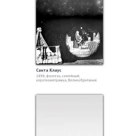
Санта Клаус
1898, фэнтези, семейный,
короткометражка, Великобритания