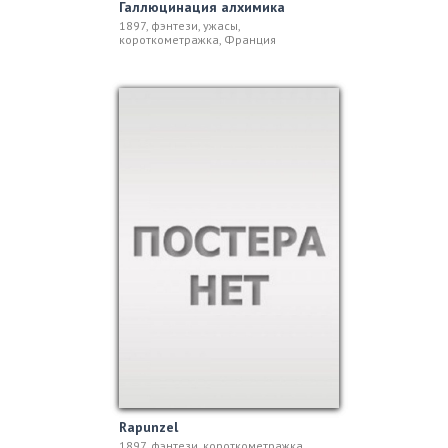
Галлюцинация алхимика
1897, фэнтези, ужасы,
короткометражка, Франция
Rapunzel
1897, фэнтези, короткометражка,