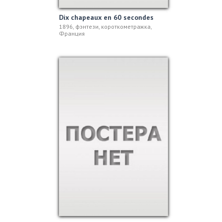
Dix chapeaux en 60 secondes
1896, фэнтези, короткометражка,
Франция