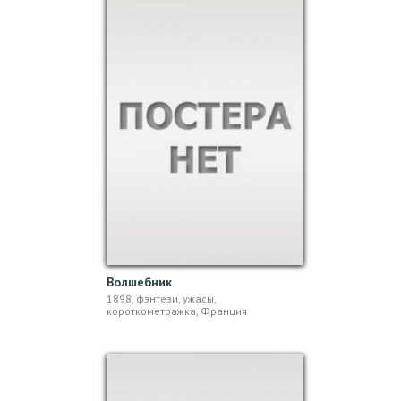
Волшебник
1898, фэнтези, ужасы,
короткометражка, Франция