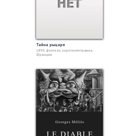
Тайна рыцаря
1899, фэнтези, короткометражка,
Франция