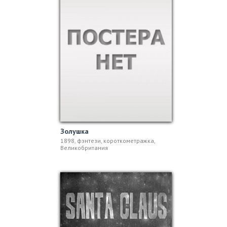
Золушка
1898, фэнтези, короткометражка,
Великобритания