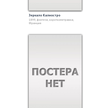
Зеркало Калиостро
1899, фэнтези, короткометражка,
Франция