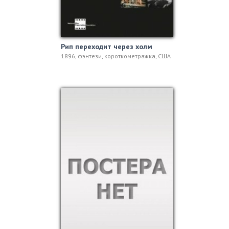
Рип переходит через холм
1896, фэнтези, короткометражка, США