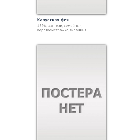
Капустная фея
1896, фэнтези, семейный,
короткометражка, Франция