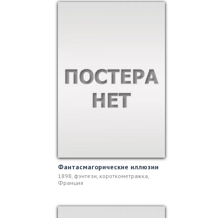
Фантасмагорические иллюзии
1898, фэнтези, короткометражка,
Франция