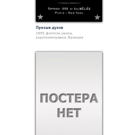
Призыв духов
1899, фэнтези, ужасы,
короткометражка, Франция