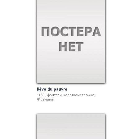
Rêve du pauvre
1898, фэнтези, короткометражка,
Франция