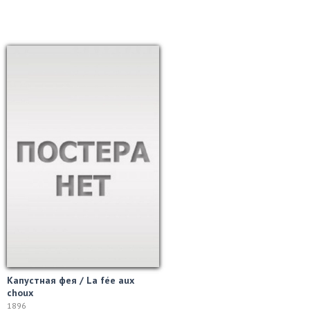
Капустная фея / La fée aux
choux
1896