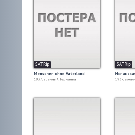
SATRip
SATRip
Menschen ohne Vaterland
Испанска
1937, военный, Германия
1937, воен