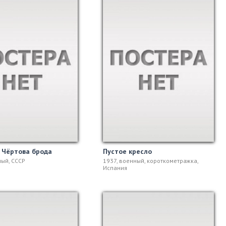
у Чёртова брода
Пустое кресло
ный, СССР
1937, военный, короткометражка,
Испания