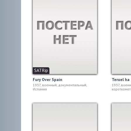
SATRip
Fury Over Spain
Teruel ha
1937, военный, документальный,
1937, воен
Испания
короткомет