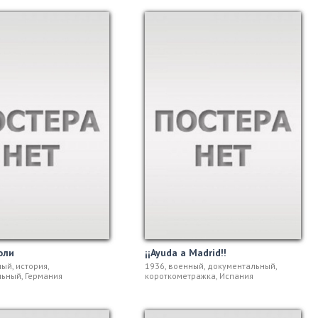
оли
¡¡Ayuda a Madrid!!
ый, история,
1936, военный, документальный,
ьный, Германия
короткометражка, Испания