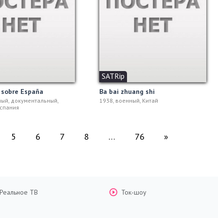
SATRip
 sobre España
Ba bai zhuang shi
ный, документальный,
1938, военный, Китай
спания
5
6
7
8
…
76
»
Реальное ТВ
Ток-шоу