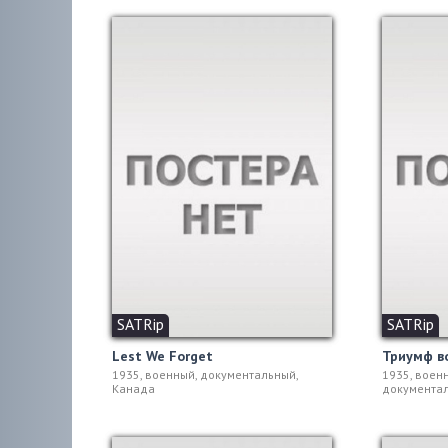
SATRip
SATRip
Lest We Forget
Триумф в
1935, военный, документальный,
1935, военн
Канада
документал