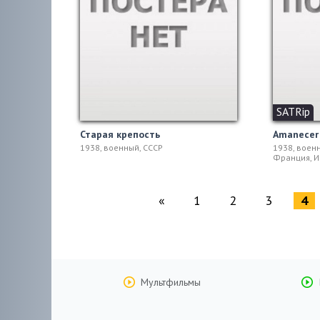
SATRip
Старая крепость
Amanecer
1938, военный, СССР
1938, воен
Франция, И
«
1
2
3
4
Мультфильмы