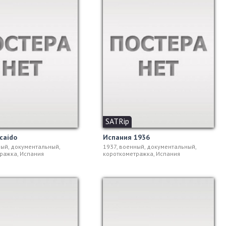
SATRip
 caído
Испания 1936
ный, документальный,
1937, военный, документальный,
ражка, Испания
короткометражка, Испания