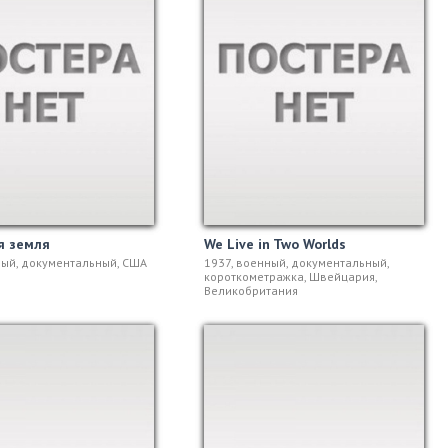
я земля
We Live in Two Worlds
ный, документальный, США
1937, военный, документальный,
короткометражка, Швейцария,
Великобритания