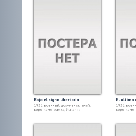
Bajo el signo libertario
El último
1936, военный, документальный,
1936, воен
короткометражка, Испания
короткомет