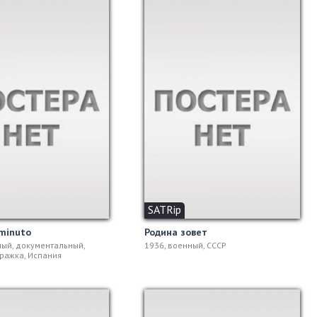
SATRip
 minuto
Родина зовет
ный, документальный,
1936, военный, СССР
ражка, Испания