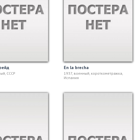
рейд
En la brecha
ный, СССР
1937, военный, короткометражка,
Испания