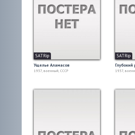
SATRip
SATRip
Ущелье Аламасов
Глубокий 
1937, военный, СССР
1937, воен