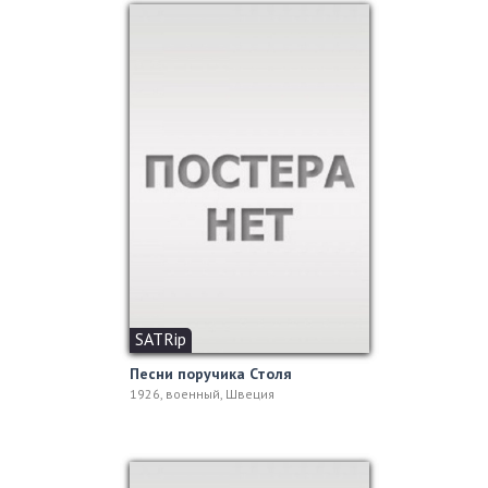
SATRip
Песни поручика Столя
1926, военный, Швеция