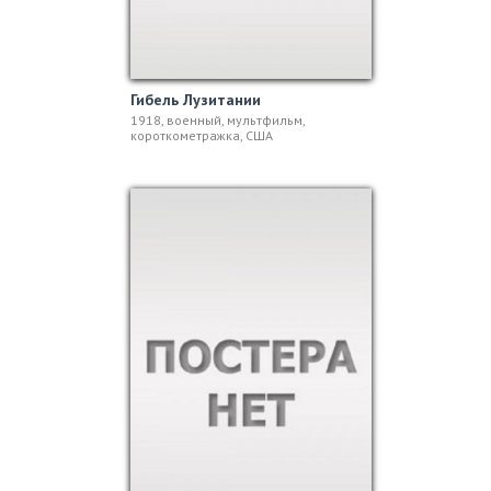
Гибель Лузитании
1918, военный, мультфильм,
короткометражка, США