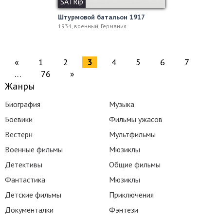
SATRip
Штурмовой батальон 1917
1934, военный, Германия
«
1
2
3
4
5
6
7
…
76
»
Жанры
Биография
Музыка
Боевики
Фильмы ужасов
Вестерн
Мультфильмы
Военные фильмы
Мюзиклы
Детективы
Общие фильмы
Фантастика
Мюзиклы
Детские фильмы
Приключения
Документалки
Фэнтези