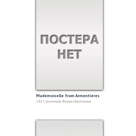
Mademoiselle from Armentieres
1927, военный, Великобритания