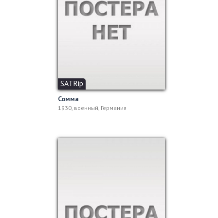
SATRip
Сомма
1930, военный, Германия