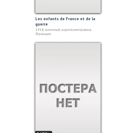
Les enfants de France et de la
guerre
1918, военный, короткометражка,
Франция