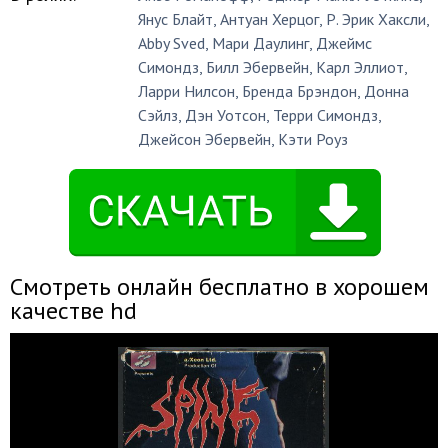
Янус Блайт
,
Антуан Херцог
,
Р. Эрик Хаксли
,
Abby Sved
,
Мари Даулинг
,
Джеймс
Симондз
,
Билл Эбервейн
,
Карл Эллиот
,
Ларри Нилсон
,
Бренда Брэндон
,
Донна
Сэйлз
,
Дэн Уотсон
,
Терри Симондз
,
Джейсон Эбервейн
,
Кэти Роуз
Смотреть онлайн бесплатно в хорошем
качестве hd