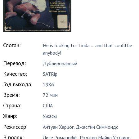
Слоган:
He is looking for Linda ... and that could be
anybody!
Перевод:
Дублированный
Качество:
SATRip
Год выхода:
1986
Время:
72 мин
Страна:
США
Жанр:
Ужасы
Режиссер:
Антуан Херцог
,
Джастин Симмондс
В ролях:
Лизе Романофф
,
Роджер Майкл Уоткинс
,