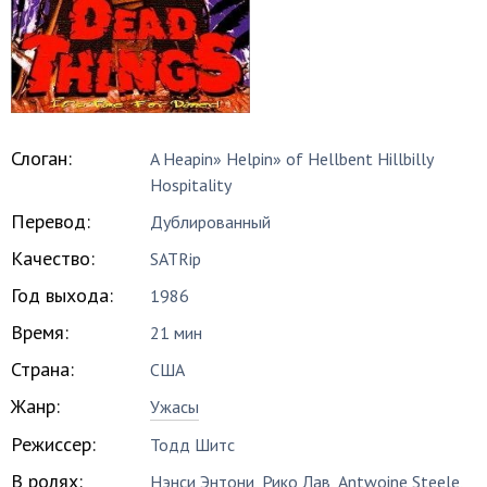
Слоган:
A Heapin» Helpin» of Hellbent Hillbilly
Hospitality
Перевод:
Дублированный
Качество:
SATRip
Год выхода:
1986
Время:
21 мин
Страна:
США
Жанр:
Ужасы
Режиссер:
Тодд Шитс
В ролях:
Нэнси Энтони
,
Рико Лав
,
Antwoine Steele
,