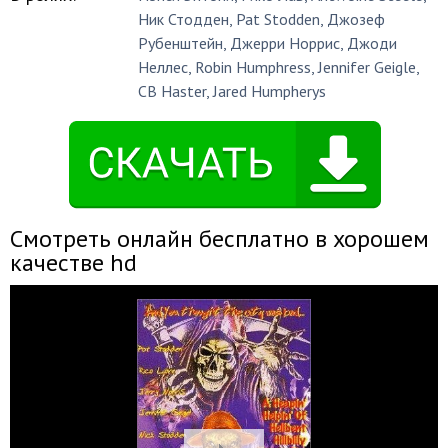
Ник Стодден
,
Pat Stodden
,
Джозеф
Рубенштейн
,
Джерри Норрис
,
Джоди
Неллес
,
Robin Humphress
,
Jennifer Geigle
,
CB Haster
,
Jared Humpherys
Смотреть онлайн бесплатно в хорошем
качестве hd