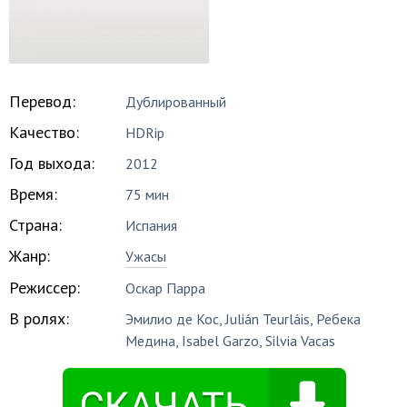
Перевод:
Дублированный
Качество:
HDRip
Год выхода:
2012
Время:
75 мин
Страна:
Испания
Жанр:
Ужасы
Режиссер:
Оскар Парра
В ролях:
Эмилио де Кос
,
Julián Teurláis
,
Ребека
Медина
,
Isabel Garzo
,
Silvia Vacas