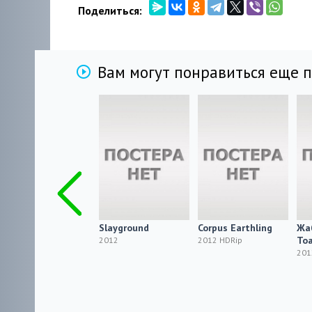
Поделиться:
Вам могут понравиться еще 
Викторианские
Slayground
Corpus Earthling
Жаб
живые мертвецы /
Toa
2012
2012 HDRip
Victorian Undead
201
2012