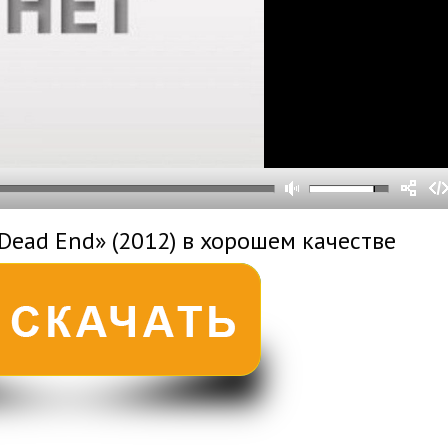
0
0
s
0
um
Dead End» (2012) в хорошем качестве