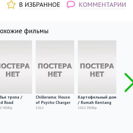
В ИЗБРАННОЕ
КОММЕНТАРИИ
похожие фильмы
ья тропа /
Chillerama: House
Картофельный дом
The L
d Road
of Psycho Charger
/ Rumah Kentang
2012
2 HDRip
2012
2012 HDRip