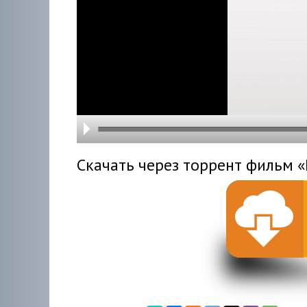
hd216
hd144
highre
hd108
hd720
large
medi
small
tiny
Скачать через торрент фильм «