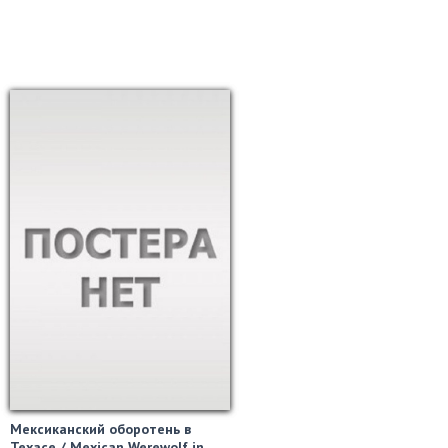
Мексиканский оборотень в
Техасе / Mexican Werewolf in