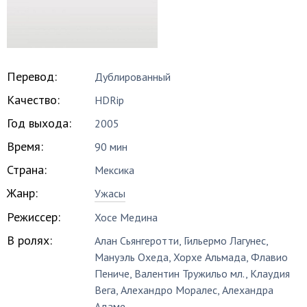
Перевод:
Дублированный
Качество:
HDRip
Год выхода:
2005
Время:
90 мин
Страна:
Мексика
Жанр:
Ужасы
Режиссер:
Хосе Медина
В ролях:
Алан Сьянгеротти
,
Гильермо Лагунес
,
Мануэль Охеда
,
Хорхе Альмада
,
Флавио
Пениче
,
Валентин Тружильо мл.
,
Клаудия
Вега
,
Алехандро Моралес
,
Алехандра
Адаме