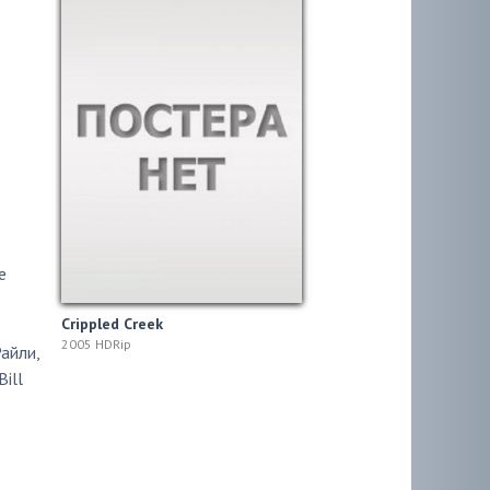
e
Crippled Creek
2005 HDRip
Райли
,
Bill