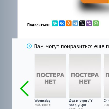
Поделиться:
Вам могут понравиться еще 
Последние из
Woensdag
Дух внутри / Yi
Chr
выживших /
shen yi gui
2005 HDRip
200