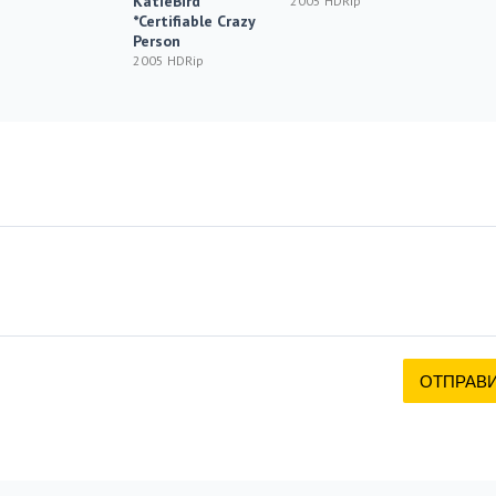
KatieBird
2005 HDRip
*Certifiable Crazy
Person
2005 HDRip