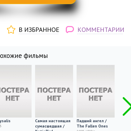
В ИЗБРАННОЕ
КОММЕНТАРИИ
похожие фильмы
ysalis
Самая настоящая
Падший ангел /
Шелуха
сумасшедшая /
The Fallen Ones
5
2005 H