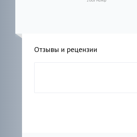
Mortuary
2005 HDRip
2005 HDRip
Отзывы и рецензии