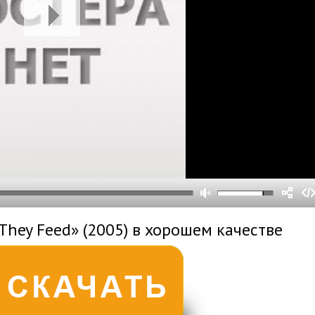
0
0
s
0
um
They Feed» (2005) в хорошем качестве