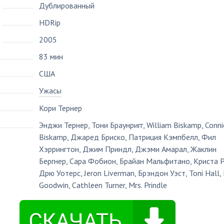
Дублированный
HDRip
2005
83 мин
США
Ужасы
Кори Тернер
Энджи Тернер
,
Тони Браунригг
,
William Biskamp
,
Conni
Biskamp
,
Джаред Бриско
,
Патриция Кэмпбелл
,
Фил
Хэррингтон
,
Джим Приндл
,
Джэми Амарал
,
Жаклин
Бергнер
,
Сара Фобион
,
Брайан Мальфитано
,
Криста 
Дрю Уотерс
,
Jeron Liverman
,
Брэндон Уэст
,
Toni Hall
,
Goodwin
,
Cathleen Turner
,
Mrs. Prindle