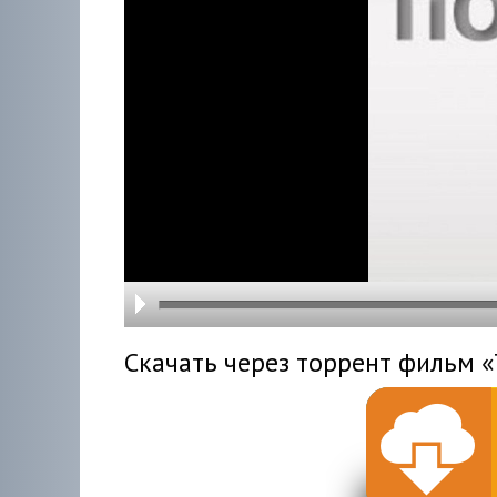
hd216
hd144
highre
hd108
hd720
large
medi
small
tiny
Скачать через торрент фильм «