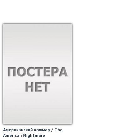
Американский кошмар / The
American Nightmare