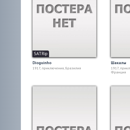
SATRip
Dioguinho
Шакалы
1917, приключения, Бразилия
1917, прикл
Франция