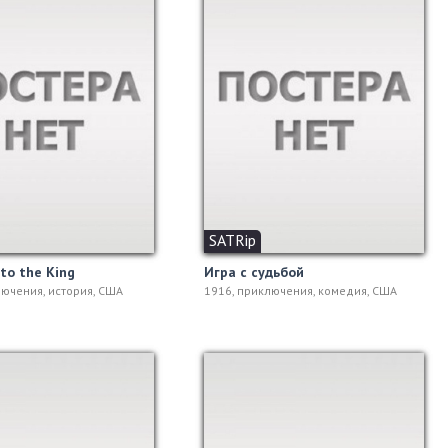
SATRip
to the King
Игра с судьбой
лючения, история, США
1916, приключения, комедия, США