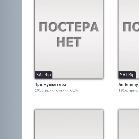
SATRip
SATRip
Три мушкетера
An Enemy 
1916, приключения, США
1916, прик