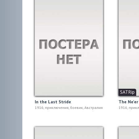
SATRip
In the Last Stride
The Ne'er
1916, приключения, боевик, Австралия
1916, прик