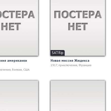
SATRip
ния американки
Новая миссия Жюдекса
1917, приключения, Франция
лючения, боевик, США