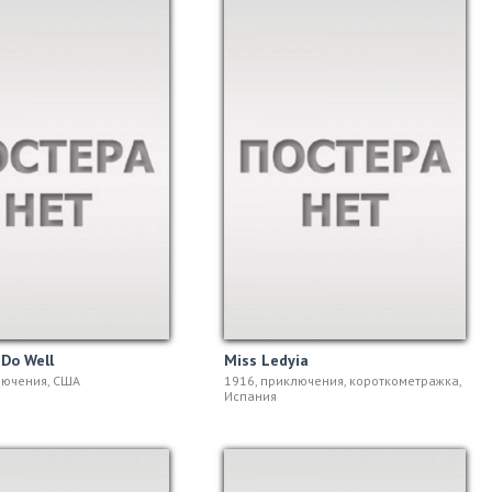
 Do Well
Miss Ledyia
лючения, США
1916, приключения, короткометражка,
Испания