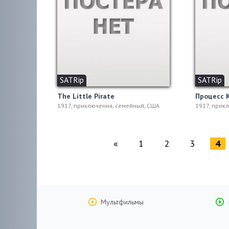
SATRip
SATRip
The Little Pirate
Процесс 
1917, приключения, семейный, США
1917, прик
«
1
2
3
4
Мультфильмы