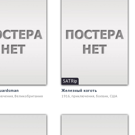
SATRip
guardsman
Железный коготь
лючения, Великобритания
1916, приключения, боевик, США