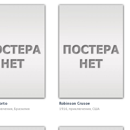
orto
Robinson Crusoe
лючения, Бразилия
1916, приключения, США