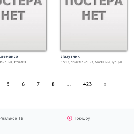
Клемансо
Лазутчик
лючения, Италия
1917, приключения, военный, Турция
5
6
7
8
…
423
»
Реальное ТВ
Ток-шоу