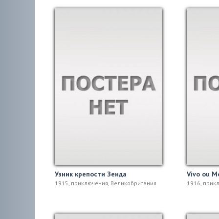
Узник крепости Зенда
Vivo ou M
1915, приключения, Великобритания
1916, прик