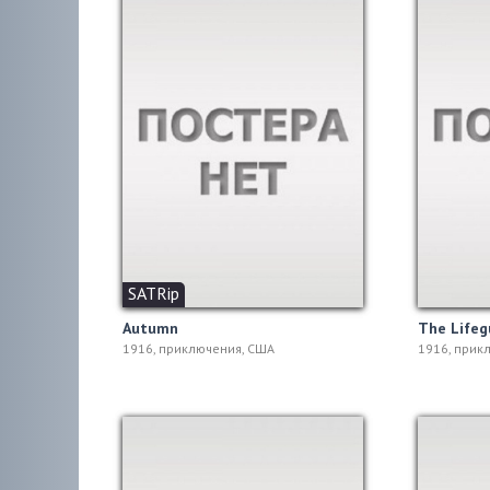
SATRip
Autumn
The Life
1916, приключения, США
1916, прик