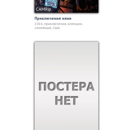
CAMRip
Приключения няни
2016, приключения, комедия,
семейный, США