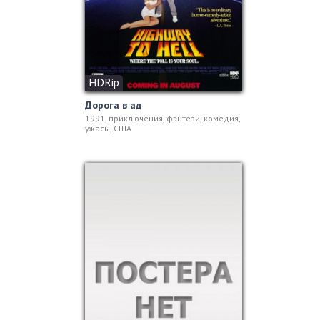
HDRip
Дорога в ад
1991, приключения, фэнтези, комедия,
ужасы, США