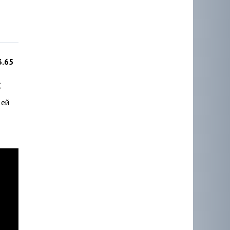
3.65
:
 ей