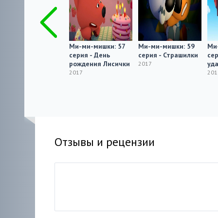
Ми-ми-мишки: 67
Ми-ми-мишки: 57
Ми-ми-мишки: 59
Ми
серия -
серия - День
серия - Страшилки
сер
Слонопотам
рождения Лисички
уд
2017
2017
2017
201
Отзывы и рецензии