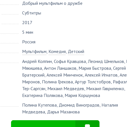
Добрый мультфильм о дружбе
Субтитры
2017
5 мин
Россия
Мультфильм
,
Комедия
,
Детский
Андрей Колпин
,
Софья Кравцова
,
Леонид Шмельков
,
Мякишева
,
Антон Ланшаков
,
Мария Быстрова
,
Сергей
Братерский
,
Алексей Минченок
,
Алексей Игнатов
,
Але
Миронов
,
Полина Грекова
,
Артур Толстобров
,
Рафаэ
Тер-Саргсян
,
Михаил Медведев
,
Михаил Гавриленко
,
Екатерина Полякова
,
Мария Коршунова
Полина Кутепова
,
Диомид Виноградов
,
Наталия
Медведева
,
Дарья Мазанова