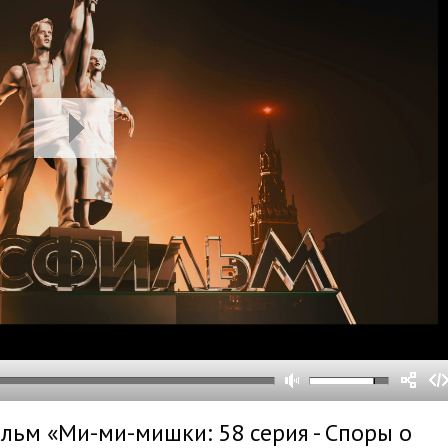
0
0
s
0
um
льм «Ми-ми-мишки: 58 серия - Споры о