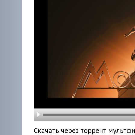
hd216
hd144
highre
hd108
hd720
large
medi
small
tiny
Скачать через торрент мультфи