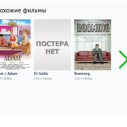
похожие фильмы
ам / Adam
El Gallo
Roaming
Альман
Alman
3 HDRip
2013 HDRip
2013 HDRip
2013