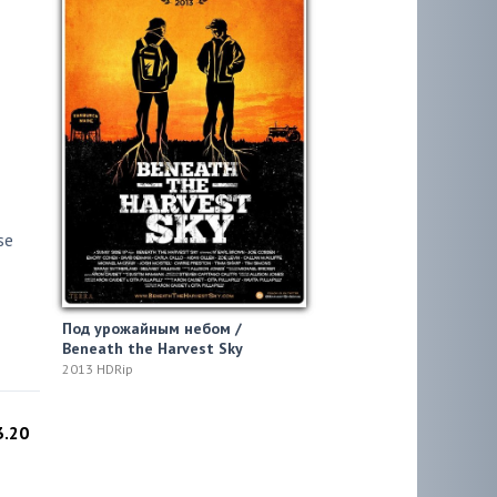
se
Под урожайным небом /
Beneath the Harvest Sky
2013 HDRip
3.20