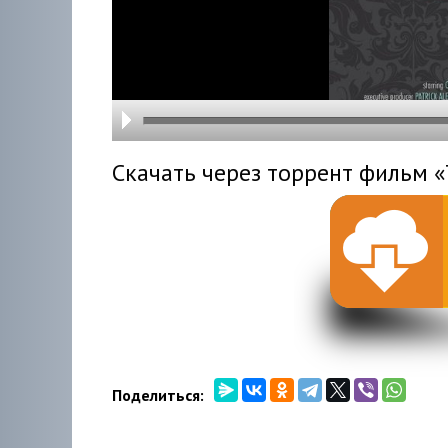
hd216
hd144
highre
hd108
hd720
large
medi
small
tiny
Скачать через торрент фильм «
Поделиться: