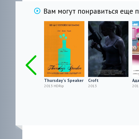
Вам могут понравиться еще 
Реанимация / Code
Thursday's Speaker
Croft
Ад
Black
2013 HDRip
2013
201
2013 HDRip