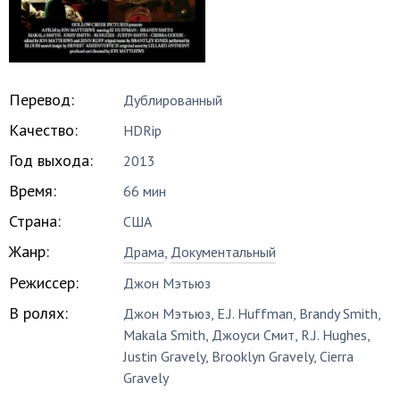
Перевод:
Дублированный
Качество:
HDRip
Год выхода:
2013
Время:
66 мин
Страна:
США
Жанр:
Драма
,
Документальный
Режиссер:
Джон Мэтьюз
В ролях:
Джон Мэтьюз
,
E.J. Huffman
,
Brandy Smith
,
Makala Smith
,
Джоуси Смит
,
R.J. Hughes
,
Justin Gravely
,
Brooklyn Gravely
,
Cierra
Gravely