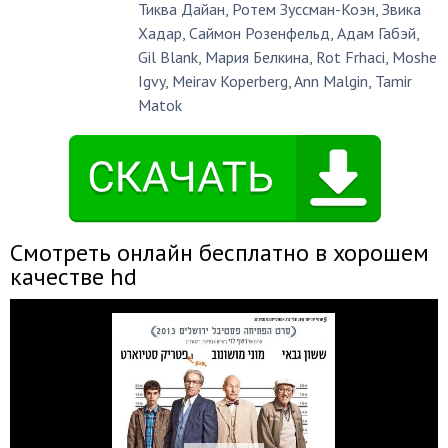
Тиква Дайан
,
Ротем Зуссман-Коэн
,
Звика
Хадар
,
Саймон Розенфельд
,
Адам Габэй
,
Gil Blank
,
Мария Белкина
,
Rot Frhaci
,
Moshe
Igvy
,
Meirav Koperberg
,
Ann Malgin
,
Tamir
Matok
Смотреть онлайн бесплатно в хорошем
качестве hd