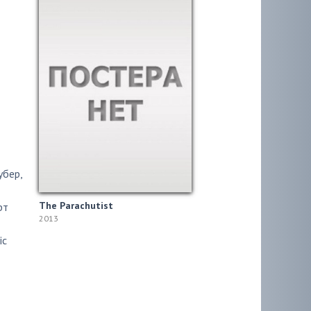
убер
,
The Parachutist
рт
2013
ic