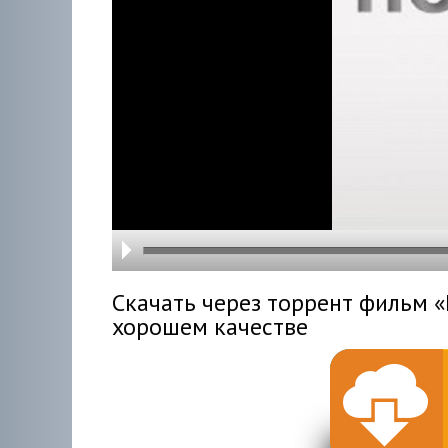
hd216
hd144
highre
hd108
hd720
large
medi
small
tiny
Скачать через торрент фильм «En
хорошем качестве