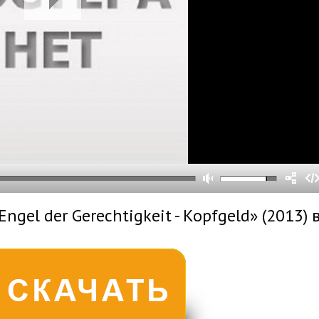
0
0
s
0
um
gel der Gerechtigkeit - Kopfgeld» (2013) 