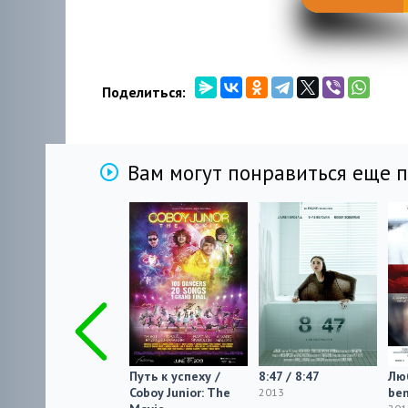
Поделиться:
Вам могут понравиться еще 
La Petite Mort
Путь к успеху /
8:47 / 8:47
Люб
Coboy Junior: The
ben
2013
2013