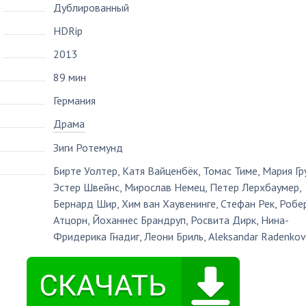
Дублированный
HDRip
2013
89 мин
Германия
Драма
Зиги Ротемунд
Бирте Уолтер
,
Катя Вайценбёк
,
Томас Тиме
,
Мария Гр
Эстер Швейнс
,
Мирослав Немец
,
Петер Лерхбаумер
,
Бернард Шир
,
Хим ван Хаувенинге
,
Стефан Рек
,
Робе
Атцорн
,
Йоханнес Брандруп
,
Росвита Дирк
,
Нина-
Фридерика Гнадиг
,
Леони Бриль
,
Aleksandar Radenkov