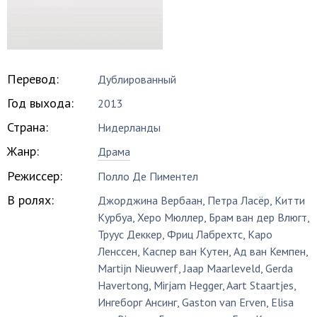
Перевод:
Дублированный
Год выхода:
2013
Страна:
Нидерланды
Жанр:
Драма
Режиссер:
Полло Де Пиментел
В ролях:
Джорджина Вербаан
,
Петра Ласёр
,
Китти
Курбуа
,
Херо Мюллер
,
Брам ван дер Влюгт
,
Труус Деккер
,
Фриц Лабрехтс
,
Каро
Ленссен
,
Каспер ван Кутен
,
Ад ван Кемпен
,
Martijn Nieuwerf
,
Jaap Maarleveld
,
Gerda
Havertong
,
Mirjam Hegger
,
Aart Staartjes
,
Ингеборг Ансинг
,
Gaston van Erven
,
Elisa