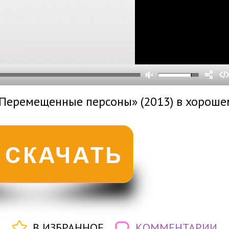
0
0
s
0
um
«Перемещенные персоны» (2013) в хороше
В ИЗБРАННОЕ
КОММЕНТАРИИ