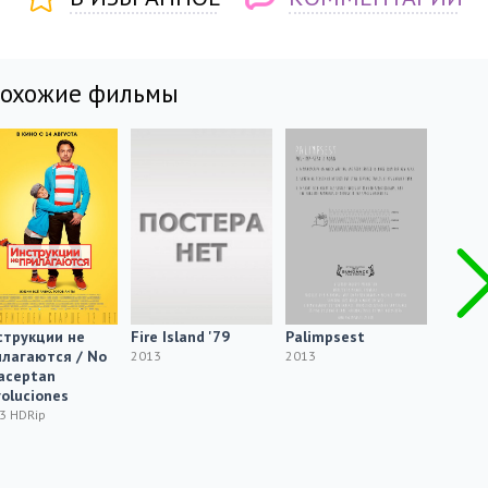
похожие фильмы
струкции не
Fire Island '79
Palimpsest
Прибл
лагаются / No
полноч
2013
2013
aceptan
Approa
oluciones
Midnig
3 HDRip
2013 H