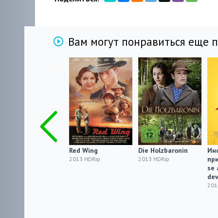
Вам могут понравиться еще 
Bonitinha, Mas
Red Wing
Die Holzbaronin
Ин
Ordinária
при
2013 HDRip
2013 HDRip
se 
2013 HDRip
dev
201