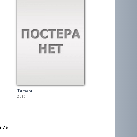
Tamara
2013
3.75