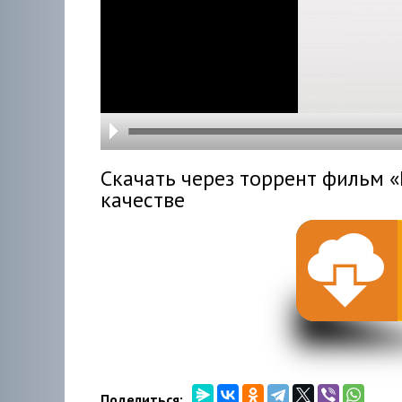
hd216
hd144
highre
hd108
hd720
large
medi
small
tiny
Скачать через торрент фильм 
качестве
Поделиться: