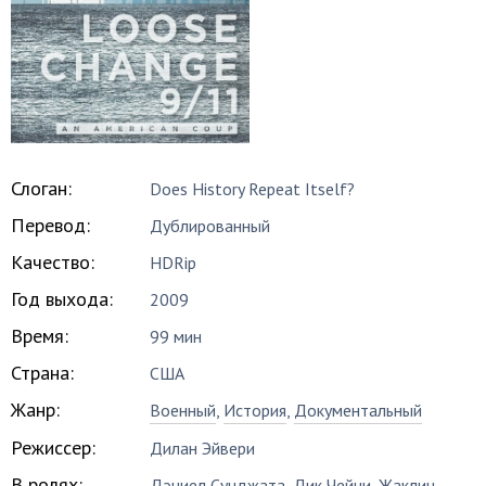
Слоган:
Does History Repeat Itself?
Перевод:
Дублированный
Качество:
HDRip
Год выхода:
2009
Время:
99 мин
Страна:
США
Жанр:
Военный
,
История
,
Документальный
Режиссер:
Дилан Эйвери
В ролях:
Дэниел Сунджата
,
Дик Чейни
,
Жаклин