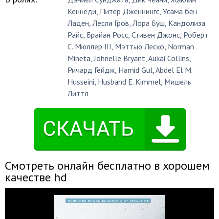
Кеннеди
,
Питер Дженнингс
,
Усама бен
Ладен
,
Лесли Гров
,
Лора Буш
,
Кандолиза
Райс
,
Брайан Росс
,
Стивен Джонс
,
Роберт
С. Мюллер III
,
Мэттью Леско
,
Norman
Mineta
,
Johnelle Bryant
,
Aukai Collins
,
Ричард Гейдж
,
Hamid Gul
,
Abdel El M.
Husseini
,
Husband E. Kimmel
,
Мишель
Литтл
Смотреть онлайн бесплатно в хорошем
качестве hd