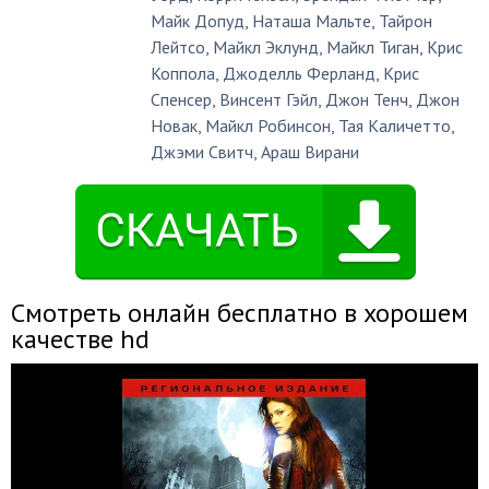
Майк Допуд
,
Наташа Мальте
,
Тайрон
Лейтсо
,
Майкл Эклунд
,
Майкл Тиган
,
Крис
Коппола
,
Джоделль Ферланд
,
Крис
Спенсер
,
Винсент Гэйл
,
Джон Тенч
,
Джон
Новак
,
Майкл Робинсон
,
Тая Каличетто
,
Джэми Свитч
,
Араш Вирани
Смотреть онлайн бесплатно в хорошем
качестве hd