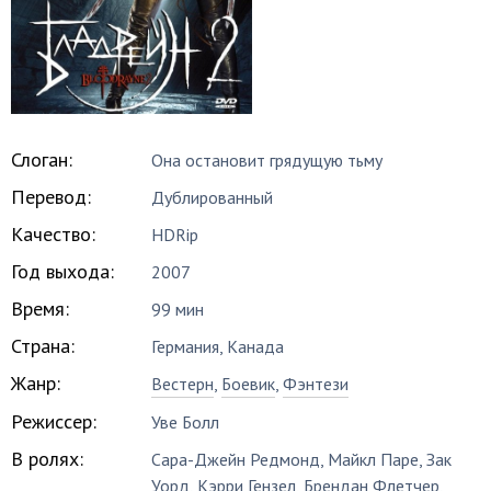
Слоган:
Она остановит грядущую тьму
Перевод:
Дублированный
Качество:
HDRip
Год выхода:
2007
Время:
99 мин
Страна:
Германия, Канада
Жанр:
Вестерн
,
Боевик
,
Фэнтези
Режиссер:
Уве Болл
В ролях:
Сара-Джейн Редмонд
,
Майкл Паре
,
Зак
Уорд
,
Кэрри Гензел
,
Брендан Флетчер
,