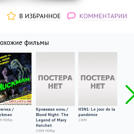
В ИЗБРАННОЕ
КОММЕНТАРИИ
похожие фильмы
нючка /
Кровавая ночь /
H5N1: Le jour de la
Глаза 
ckman
Blood Night: The
pandémie
of the
Legend of Mary
9 HDRip
2009
2009 H
Hatchet
2009 HDRip