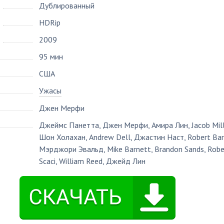
Дублированный
HDRip
2009
95 мин
США
Ужасы
Джен Мерфи
Джеймс Панетта
,
Джен Мерфи
,
Амира Лин
,
Jacob Mil
Шон Холахан
,
Andrew Dell
,
Джастин Наст
,
Robert Ba
Мэрджори Эвальд
,
Mike Barnett
,
Brandon Sands
,
Robe
Scaci
,
William Reed
,
Джейд Лин