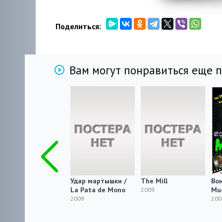
Поделиться:
Вам могут понравиться еще 
Сущий дьявол /
Удар мартышки /
The Mill
Во
Live Evil
La Pata de Mono
Mu
2009
2009 HDRip
2009
200