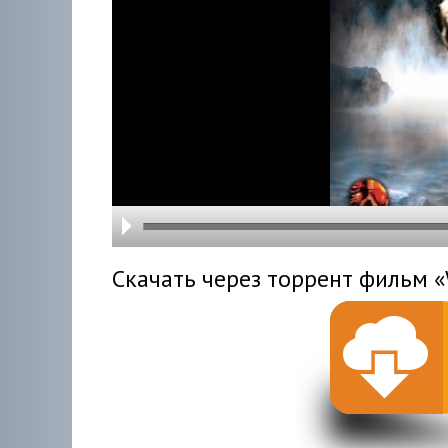
hd216
hd144
highre
hd108
hd720
large
medi
small
tiny
Скачать через торрент фильм «