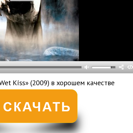
0
0
s
0
um
Wet Kiss» (2009) в хорошем качестве