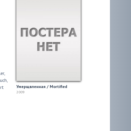
ler
,
ruch
,
Умерщвленная / Mortified
rt
2009