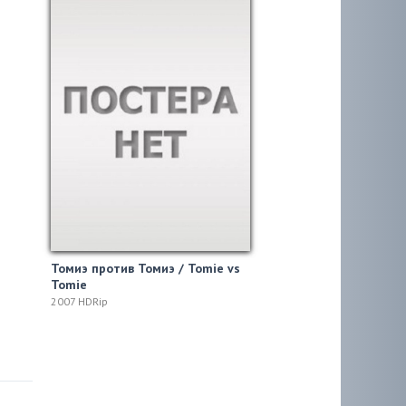
Томиэ против Томиэ / Tomie vs
Tomie
2007 HDRip