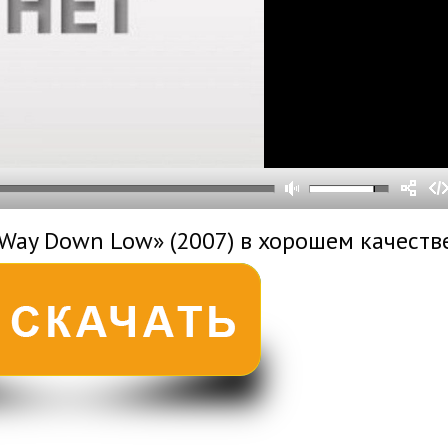
0
0
s
0
um
«Way Down Low» (2007) в хорошем качеств