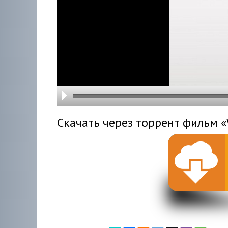
hd216
hd144
highre
hd108
hd720
large
medi
small
tiny
Скачать через торрент фильм 