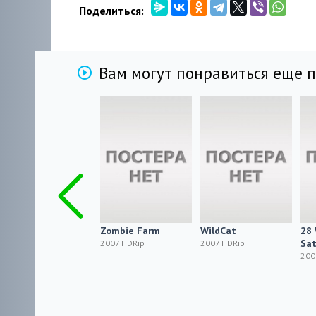
Поделиться:
Вам могут понравиться еще 
Ящик / The Crate
Zombie Farm
WildCat
28 
Sat
2007 HDRip
2007 HDRip
2007 HDRip
200