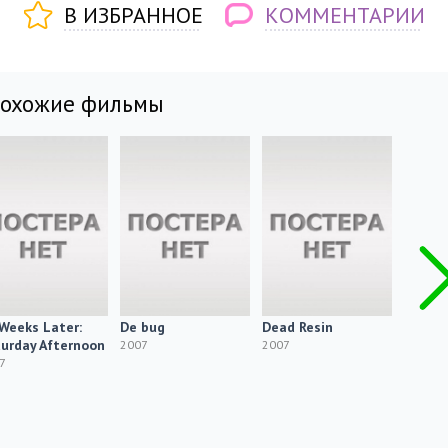
В ИЗБРАННОЕ
КОММЕНТАРИИ
похожие фильмы
Weeks Later:
De bug
Dead Resin
The Ey
urday Afternoon
2007
2007
2007
7