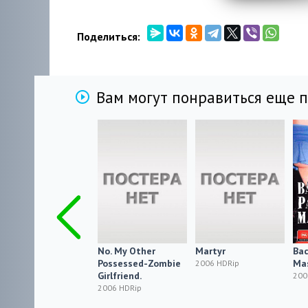
Поделиться:
Вам могут понравиться еще 
This Hollow
No. My Other
Martyr
Bac
Sacrament
Possessed-Zombie
Ma
2006 HDRip
Girlfriend.
2006 HDRip
200
2006 HDRip