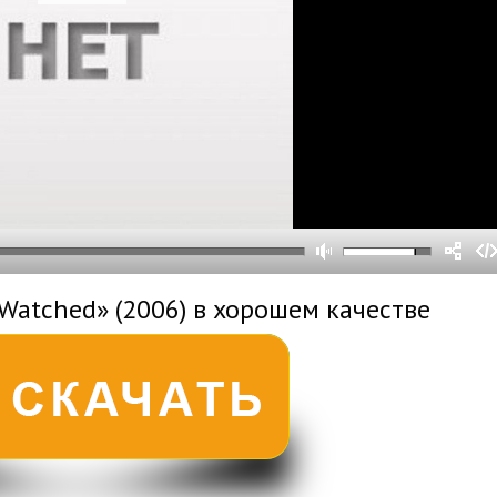
0
0
s
0
um
Watched» (2006) в хорошем качестве