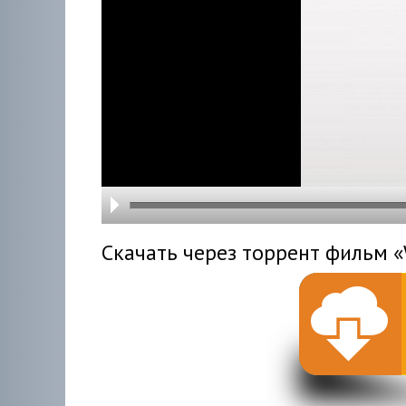
hd216
hd144
highre
hd108
hd720
large
medi
small
tiny
Скачать через торрент фильм «