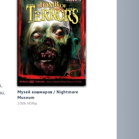
д
,
Музей кошмаров / Nightmare
au
,
Museum
2006 HDRip