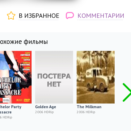
В ИЗБРАННОЕ
КОММЕНТАРИИ
похожие фильмы
helor Party
Golden Age
The Milkman
Mail O
ssacre
2006 HDRip
2006 HDRip
2006 H
6 HDRip