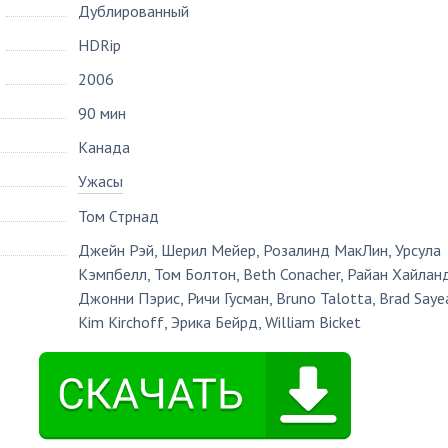
Дублированный
HDRip
2006
90 мин
Канада
Ужасы
Том Стрнад
Джейн Рэй
,
Шерил Мейер
,
Розалинд МакЛин
,
Урсула
Кэмпбелл
,
Том Болтон
,
Beth Conacher
,
Райан Хайлан
Джонни Пэрис
,
Ричи Гусман
,
Bruno Talotta
,
Brad Saye
Kim Kirchoff
,
Эрика Бейрд
,
William Bicket