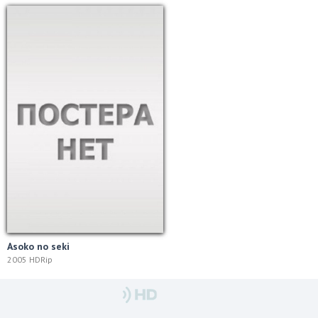
Asoko no seki
2005 HDRip