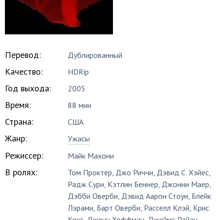
Перевод:
Дублированный
Качество:
HDRip
Год выхода:
2005
Время:
88 мин
Страна:
США
Жанр:
Ужасы
Режиссер:
Майк Махони
В ролях:
Том Проктер
,
Джо Риччи
,
Дэвид С. Хэйес
,
Радж Сури
,
Кэтлин Беннер
,
Джонни Маер
,
Дэбби Оверби
,
Дэвид Аарон Стоун
,
Блейк
Лэрами
,
Барт Оверби
,
Расселл Клэй
,
Крис
Кокс
,
Дженн Хоффман
,
Джеймс Райан
,