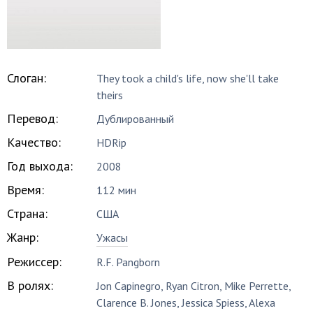
Слоган:
They took a child's life, now she'll take
theirs
Перевод:
Дублированный
Качество:
HDRip
Год выхода:
2008
Время:
112 мин
Страна:
США
Жанр:
Ужасы
Режиссер:
R.F. Pangborn
В ролях:
Jon Capinegro
,
Ryan Citron
,
Mike Perrette
,
Clarence B. Jones
,
Jessica Spiess
,
Alexa