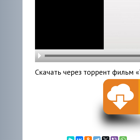
hd216
hd144
highre
hd108
hd720
large
medi
small
tiny
Скачать через торрент фильм «