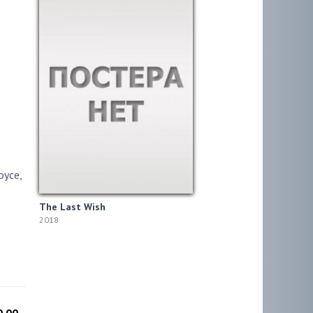
oyce
,
The Last Wish
2018