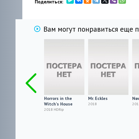
Поделиться:
Вам могут понравиться еще 
Паранормальные
Horrors in the
Mr. Eckles
Nø
демоны /
Witch's House
2018
201
Paranormal Demons
2018 HDRip
2018 HDRip