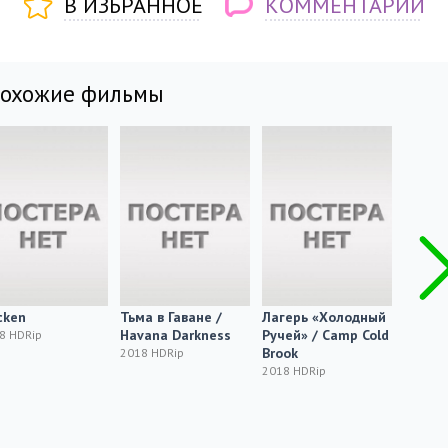
В ИЗБРАННОЕ
КОММЕНТАРИИ
похожие фильмы
cken
Тьма в Гаване /
Лагерь «Холодный
Sajen
Havana Darkness
Ручей» / Camp Cold
8 HDRip
2018 H
Brook
2018 HDRip
2018 HDRip