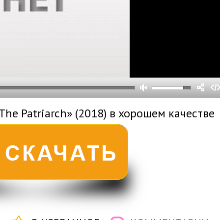
0
0
s
0
um
The Patriarch» (2018) в хорошем качестве