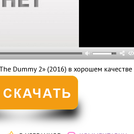
0
0
s
0
um
«The Dummy 2» (2016) в хорошем качестве