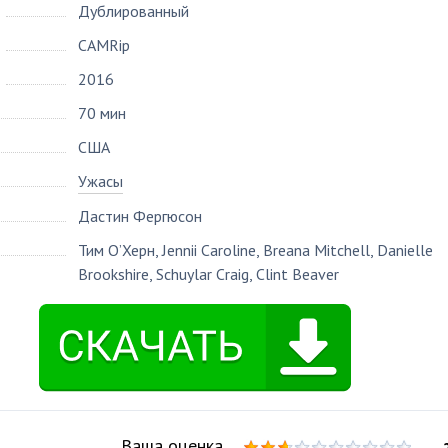
Дублированный
CAMRip
2016
70 мин
США
Ужасы
Дастин Фергюсон
Тим О’Херн
,
Jennii Caroline
,
Breana Mitchell
,
Danielle
Brookshire
,
Schuylar Craig
,
Clint Beaver
Ваша оценка