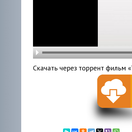
hd216
hd144
highre
hd108
hd720
large
medi
small
tiny
Скачать через торрент фильм 