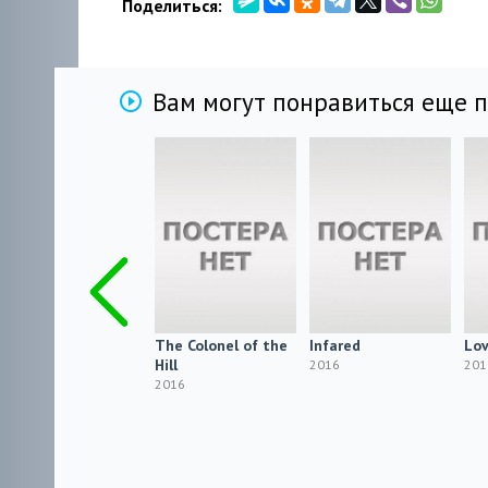
Поделиться:
Вам могут понравиться еще 
Where's Wendy
The Colonel of the
Infared
Lov
Hill
2016
2016
201
2016