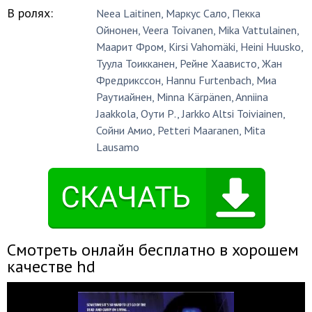
В ролях:
Neea Laitinen
,
Маркус Сало
,
Пекка
Ойнонен
,
Veera Toivanen
,
Mika Vattulainen
,
Маарит Фром
,
Kirsi Vahomäki
,
Heini Huusko
,
Туула Тоикканен
,
Рейне Хаависто
,
Жан
Фредрикссон
,
Hannu Furtenbach
,
Миа
Раутиайнен
,
Minna Kärpänen
,
Anniina
Jaakkola
,
Оути Р.
,
Jarkko Altsi Toiviainen
,
Сойни Амио
,
Petteri Maaranen
,
Mita
Lausamo
Смотреть онлайн бесплатно в хорошем
качестве hd