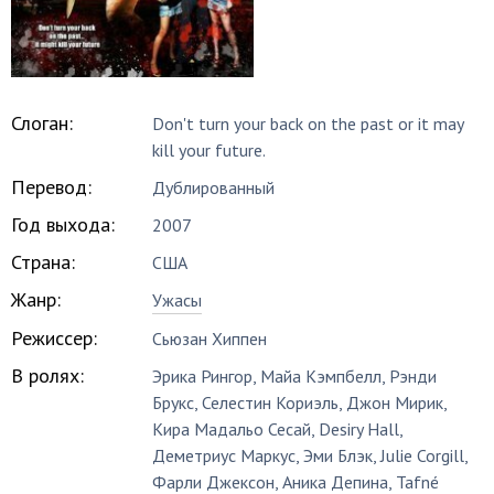
Слоган:
Don't turn your back on the past or it may
kill your future.
Перевод:
Дублированный
Год выхода:
2007
Страна:
США
Жанр:
Ужасы
Режиссер:
Сьюзан Хиппен
В ролях:
Эрика Рингор
,
Майа Кэмпбелл
,
Рэнди
Брукс
,
Селестин Кориэль
,
Джон Мирик
,
Кира Мадальо Сесай
,
Desiry Hall
,
Деметриус Маркус
,
Эми Блэк
,
Julie Corgill
,
Фарли Джексон
,
Аника Депина
,
Tafné