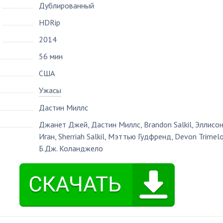
Дублированный
HDRip
2014
56 мин
США
Ужасы
Дастин Миллс
Джанет Джей
,
Дастин Миллс
,
Brandon Salkil
,
Эллисо
Иган
,
Sherriah Salkil
,
Мэттью Гудфренд
,
Devon Trimelo
Б.Дж. Коланджело