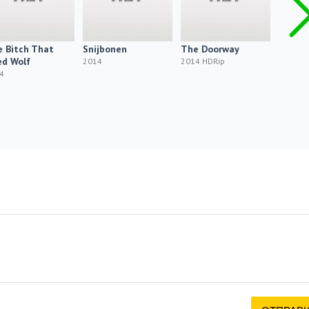
 Bitch That
Snijbonen
The Doorway
Loop o
ed Wolf
2014
2014 HDRip
2014
4