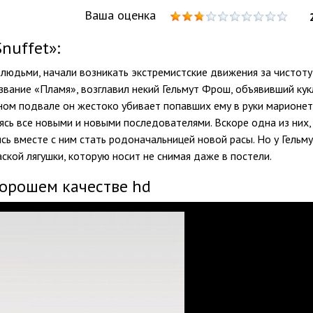
Ваша оценка
nuffet»:
с людьми, начали возникать экстремистские движения за чистоту
звание «Пламя», возглавил некий Гельмут Фрош, объявивший кук
ном подвале он жестоко убивает попавших ему в руки марионет
ясь все новыми и новыми последователями. Вскоре одна из них,
сь вместе с ним стать родоначальницей новой расы. Но у Гельм
аской лягушки, которую носит не снимая даже в постели.
хорошем качестве hd