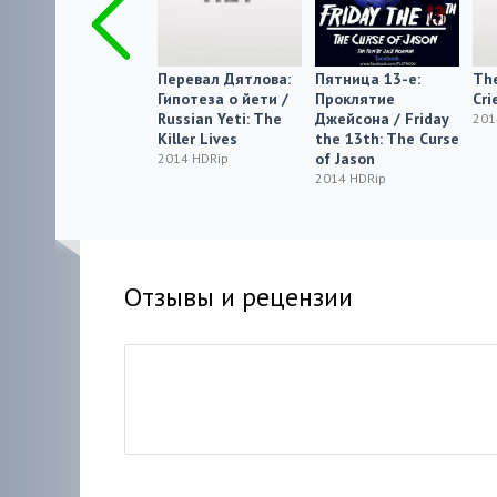
Считай от пяти до
Перевал Дятлова:
Пятница 13-е:
The
мечты о тебе / 5-
Гипотеза о йети /
Проклятие
Cri
tsu kazoereba kimi
Russian Yeti: The
Джейсона / Friday
201
no yume
Killer Lives
the 13th: The Curse
of Jason
2014 HDRip
2014 HDRip
2014 HDRip
Отзывы и рецензии