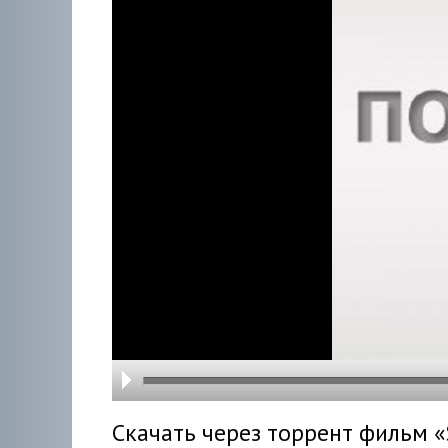
hd216
hd144
highre
hd108
hd720
large
medi
small
tiny
Скачать через торрент фильм «