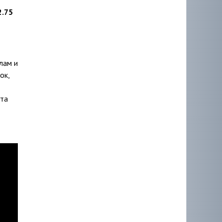
2.75
лам и
ок,
ута