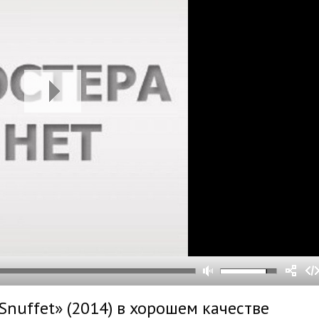
0
0
s
0
um
Snuffet» (2014) в хорошем качестве