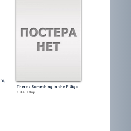
н
ni
,
There's Something in the Pilliga
2014 HDRip