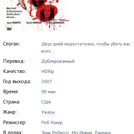
Слоган:
Двух дней недостаточно, чтобы убить вас
всех...
Перевод:
Дублированный
Качество:
HDRip
Год выхода:
2007
Время:
90 мин
Страна:
США
Жанр:
Ужасы
Режиссер:
Роб Уокер
В ролях:
Эрик Робертс
,
Мо Ирвин
,
Дженна