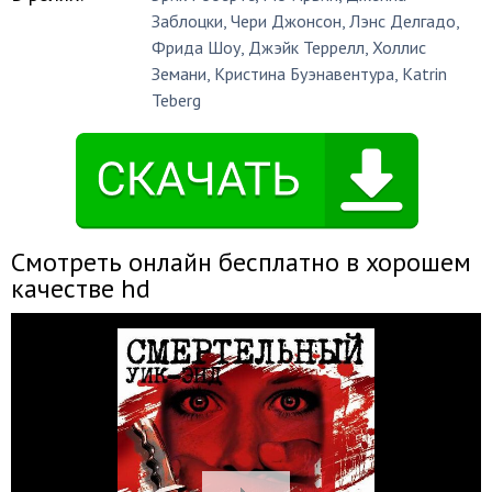
Заблоцки
,
Чери Джонсон
,
Лэнс Делгадо
,
Фрида Шоу
,
Джэйк Террелл
,
Холлис
Земани
,
Кристина Буэнавентура
,
Katrin
Teberg
Смотреть онлайн бесплатно в хорошем
качестве hd