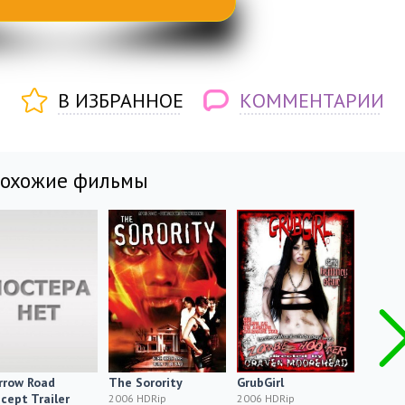
В ИЗБРАННОЕ
КОММЕНТАРИИ
похожие фильмы
rrow Road
The Sorority
GrubGirl
Тропа
cept Trailer
2006 HDRip
2006 HDRip
2006 H