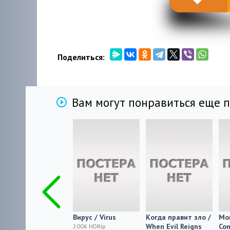
Поделиться:
Вам могут понравиться еще 
The Terrible Old
Вирус / Virus
Когда правит зло /
Mo
Tran
When Evil Reigns
Con
2006 HDRip