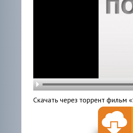
hd216
hd144
highre
hd108
hd720
large
medi
small
tiny
Скачать через торрент фильм «