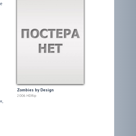
se
Zombies by Design
2006 HDRip
н
,