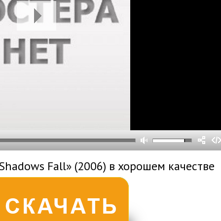
0
0
s
0
um
Shadows Fall» (2006) в хорошем качестве