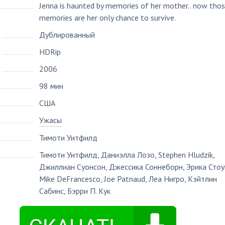
Jenna is haunted by memories of her mother.. now tho
memories are her only chance to survive.
Дублированный
HDRip
2006
98 мин
США
Ужасы
Тимоти Уитфилд
Тимоти Уитфилд
,
Даниэлла Лозо
,
Stephen Hludzik
,
Джиллиан Суонсон
,
Джессика Соннеборн
,
Эрика Стоу
Mike DeFrancesco
,
Joe Patnaud
,
Леа Нигро
,
Кэйтлин
Сабинс
,
Бэрри П. Кук