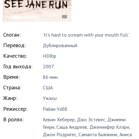
Слоган:
'It's hard to scream with your mouth full.'
Перевод:
Дублированный
Качество:
HDRip
Год выхода:
2007
Время:
86 мин
Страна:
США
Жанр:
Ужасы
Режиссер:
Райан Уэбб
В ролях:
Кевин Хеберер
,
Джо Эстевес
,
Джимми
Генри
,
Саша Андреев
,
Дженнифер Клэри
,
Джон Родригес
,
Саманта Бьянкини
,
Аниса