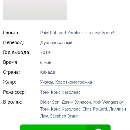
Слоган:
Paintball and Zombies is a deadly mix!
Перевод:
Дублированный
Год выхода:
2014
Время:
6 мин
Страна:
Канада
Жанр:
Ужасы
,
Короткометражка
Режиссер:
Тони Крис Казолеас
В ролях:
Didier Son
,
Джим Элиасон
,
Nick Wangersky
,
Тони Крис Казолеас
,
Chris Pollard
,
Лиллиэн
Лим
,
Stephen Braun