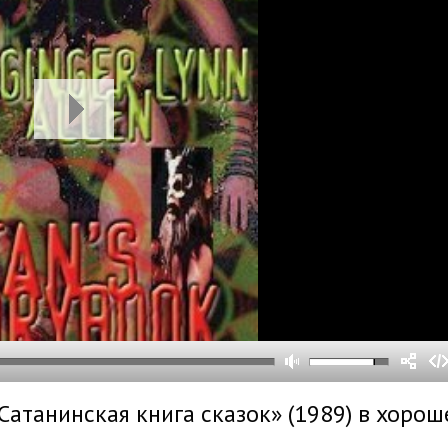
0
0
s
0
um
Сатанинская книга сказок» (1989) в хоро