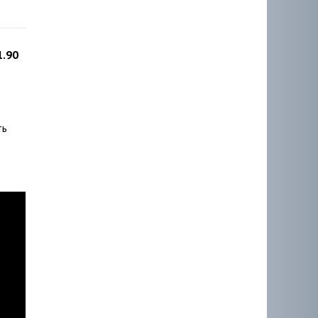
1.90
ть