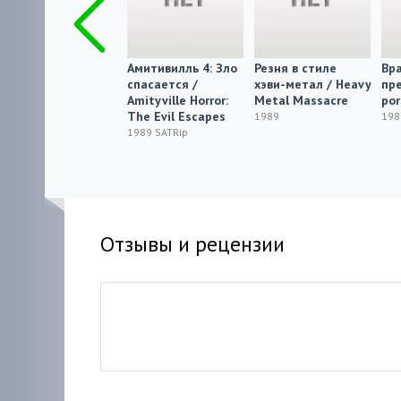
Jogakusei: harakiri
Амитивилль 4: Зло
Резня в стиле
Вра
спасается /
хэви-метал / Heavy
пр
1989 SATRip
Amityville Horror:
Metal Massacre
por
The Evil Escapes
1989
198
1989 SATRip
Отзывы и рецензии