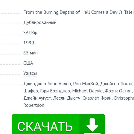
From the Burning Depths of Hell Comes a Devil's Tale!
Дублированный
SATRip
1989
85 мин
США
Ужасы
Джинджер Линн Аллен
,
Рон МакКой
,
Джейсон Логан
Шафер
,
Гэри Брэнднер
,
Michael Daevid
,
Фрэнк Остин
,
Джейн Аугуст
,
Лесли Дьютч
,
Скарлет Фрай
,
Christoph
Robertson