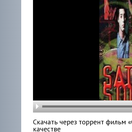
hd216
hd144
highre
hd108
hd720
large
medi
small
tiny
Скачать через торрент фильм «
качестве