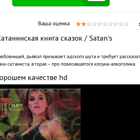
Ваша оценка
танинская книга сказок / Satan's
юбовницей, дьявол призывает адского шута и требует рассказа
яка-сатаниста, вторая – про повесившегося клоуна-алкоголика.
хорошем качестве hd