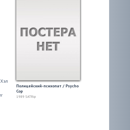
,
Хэл
Полицейский-психопат / Psycho
Cop
er
1989 SATRip