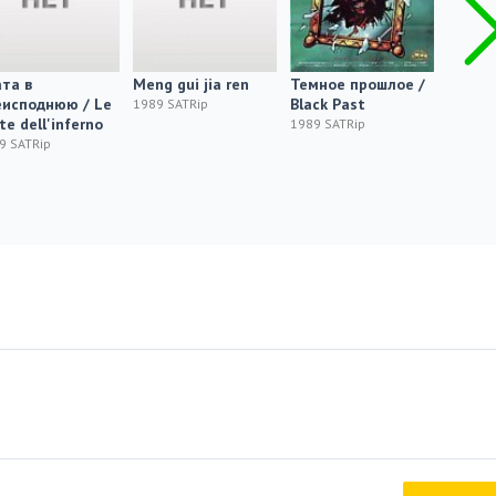
та в
Meng gui jia ren
Темное прошлое /
Rock-A
еисподнюю / Le
Black Past
1989 SATRip
1989
te dell'inferno
1989 SATRip
9 SATRip