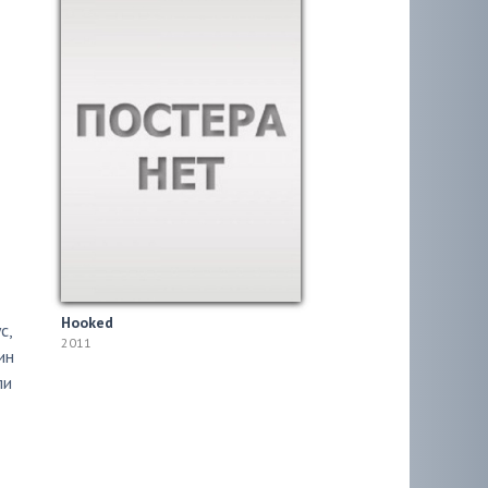
Hooked
с
,
2011
ин
ли