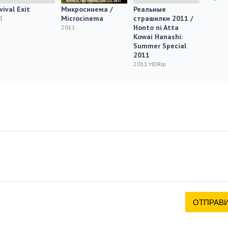
vival Exit
Микросинема /
Реальные
Смерт
Microcinema
страшилки 2011 /
остано
1
Honto ni Atta
Stop
2011
Kowai Hanashi:
2011 H
Summer Special
2011
2011 HDRip