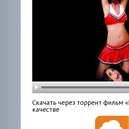
hd216
hd144
highre
hd108
hd720
large
medi
small
tiny
Скачать через торрент фильм «
качестве