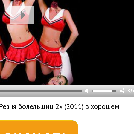
0
0
s
0
um
Резня болельщиц 2» (2011) в хорошем