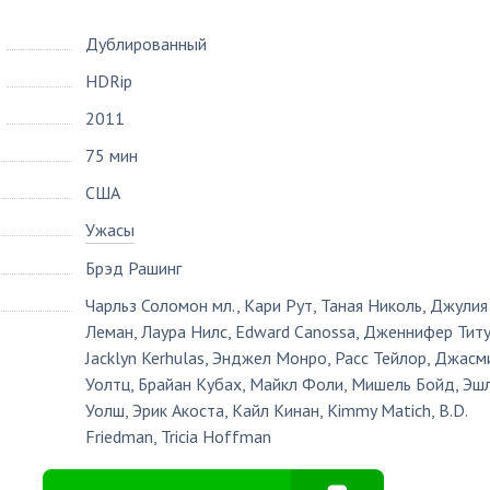
Дублированный
HDRip
2011
75 мин
США
Ужасы
Брэд Рашинг
Чарльз Соломон мл.
,
Кари Рут
,
Таная Николь
,
Джулия
Леман
,
Лаура Нилс
,
Edward Canossa
,
Дженнифер Титу
Jacklyn Kerhulas
,
Энджел Монро
,
Расс Тейлор
,
Джасм
Уолтц
,
Брайан Кубах
,
Майкл Фоли
,
Мишель Бойд
,
Эш
Уолш
,
Эрик Акоста
,
Кайл Кинан
,
Kimmy Matich
,
B.D.
Friedman
,
Tricia Hoffman