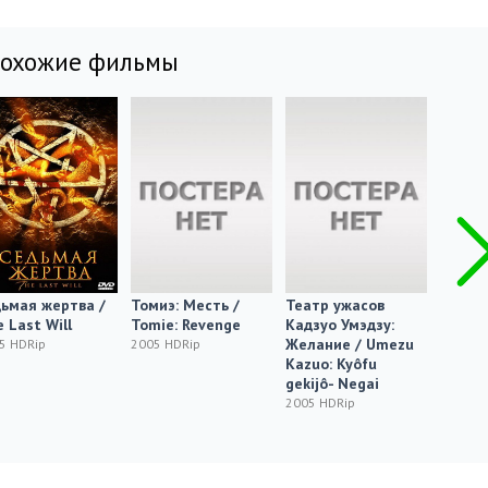
похожие фильмы
ьмая жертва /
Томиэ: Месть /
Театр ужасов
La Dag
 Last Will
Tomie: Revenge
Кадзуо Умэдзу:
2005 H
Желание / Umezu
5 HDRip
2005 HDRip
Kazuo: Kyôfu
gekijô- Negai
2005 HDRip