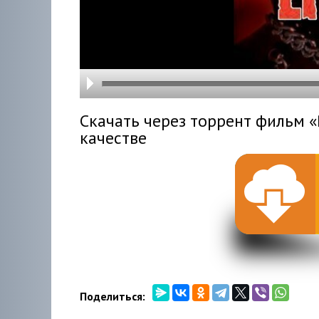
hd216
hd144
highre
hd108
hd720
large
medi
small
tiny
Скачать через торрент фильм «R
качестве
Поделиться: