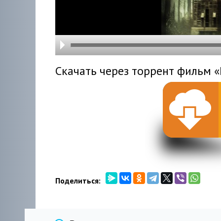
hd216
hd144
highre
hd108
hd720
large
medi
small
tiny
Скачать через торрент фильм «
Поделиться: