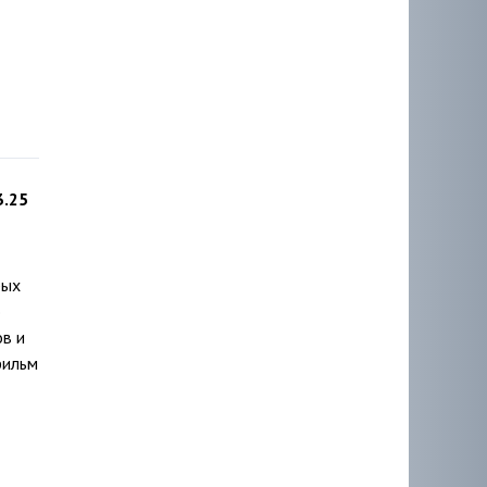
3.25
рых
о
ов и
фильм