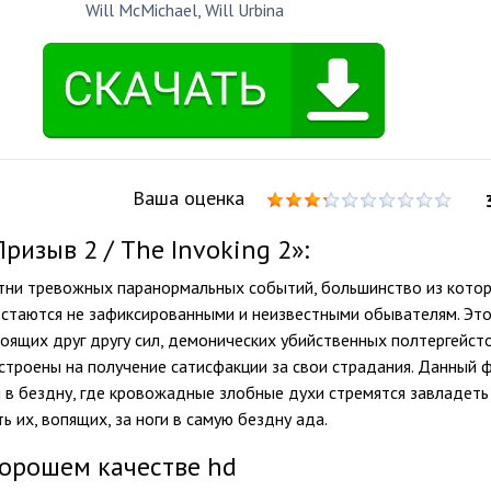
Will McMichael
,
Will Urbina
Ваша оценка
изыв 2 / The Invoking 2»:
отни тревожных паранормальных событий, большинство из кото
остаются не зафиксированными и неизвестными обывателям. Эт
ящих друг другу сил, демонических убийственных полтергейст
строены на получение сатисфакции за свои страдания. Данный 
я в бездну, где кровожадные злобные духи стремятся завладеть
ь их, вопящих, за ноги в самую бездну ада.
хорошем качестве hd