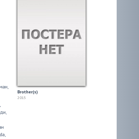
ман
,
Brother(s)
2015
,
уди
,
ан
da
,