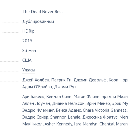
The Dead Never Rest
Дублированный
HDRip
2015
83 мин
США
Ужасы
Джей Холбен
,
Патрик Ри
,
Джэми Девольф
,
Кори Нор
Адам О’Брайэн
,
Джэми Рут
Ари Бавель
,
Кендал Синн
,
Мэган Флинн
,
Брэдли Миэн
Аллен Лоуман
,
Дианна Нельсон
,
Эрин Мейер
,
Эрик М
Эндрю Флеминг
,
Бечка Адамс
,
Chara Victoria Gannett
,
Эндрю Сойер
,
Shannon Lahaie
,
Джессика Фратус
,
Мег
МакНикол
,
Asher Kennedy
,
Iara Mandyn
,
Chantal Maran