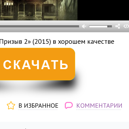
0
0
s
0
um
Призыв 2» (2015) в хорошем качестве
В ИЗБРАННОЕ
КОММЕНТАРИИ