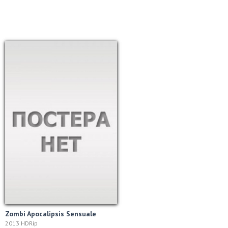
Zombi Apocalipsis Sensuale
2013 HDRip