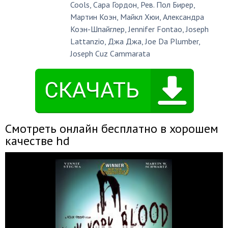
Cools
,
Сара Гордон
,
Рев. Пол Бирер
,
Мартин Коэн
,
Майкл Хюи
,
Александра
Коэн-Шпайглер
,
Jennifer Fontao
,
Joseph
Lattanzio
,
Джа Джа
,
Joe Da Plumber
,
Joseph Cuz Cammarata
Смотреть онлайн бесплатно в хорошем
качестве hd