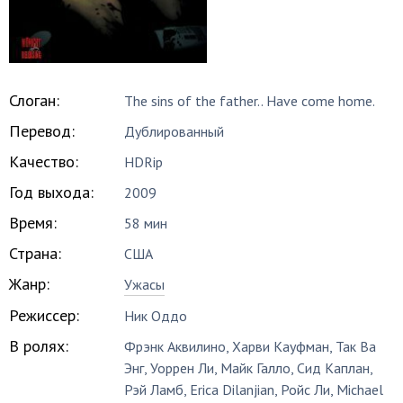
Слоган:
The sins of the father.. Have come home.
Перевод:
Дублированный
Качество:
HDRip
Год выхода:
2009
Время:
58 мин
Страна:
США
Жанр:
Ужасы
Режиссер:
Ник Оддо
В ролях:
Фрэнк Аквилино
,
Харви Кауфман
,
Так Ва
Энг
,
Уоррен Ли
,
Майк Галло
,
Сид Каплан
,
Рэй Ламб
,
Erica Dilanjian
,
Ройс Ли
,
Michael