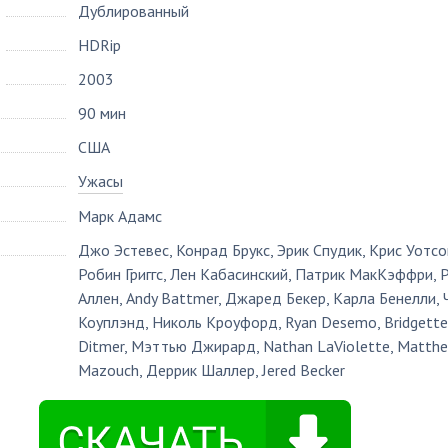
Дублированный
HDRip
2003
90 мин
США
Ужасы
Марк Адамс
Джо Эстевес
,
Конрад Брукс
,
Эрик Спудик
,
Крис Уотсо
Робин Григгс
,
Лен Кабасинский
,
Патрик МакКэффри
,
Аллен
,
Andy Battmer
,
Джаред Бекер
,
Карла Бенелли
,
Коуплэнд
,
Николь Кроуфорд
,
Ryan Desemo
,
Bridgette
Ditmer
,
Мэттью Джирард
,
Nathan LaViolette
,
Matth
Mazouch
,
Деррик Шаллер
,
Jered Becker