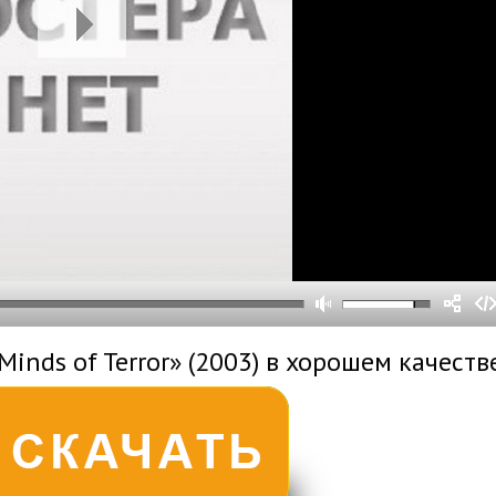
0
0
s
0
um
inds of Terror» (2003) в хорошем качеств