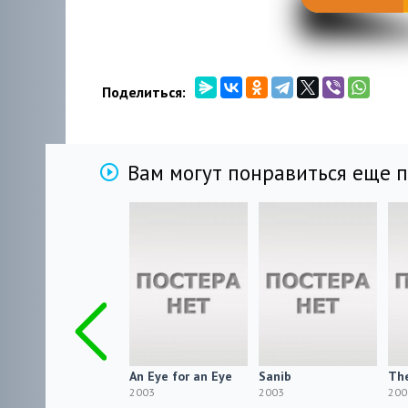
Поделиться:
Вам могут понравиться еще 
HorrorTales.666
An Eye for an Eye
Sanib
The
2003 HDRip
2003
2003
200