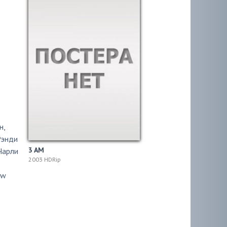
н
,
Рэнди
3 AM
Чарли
2003 HDRip
ew