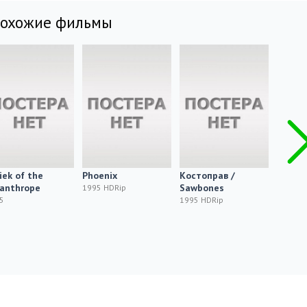
похожие фильмы
iek of the
Phoenix
Костоправ /
Zombi
anthrope
Sawbones
1995 HDRip
1995
5
1995 HDRip