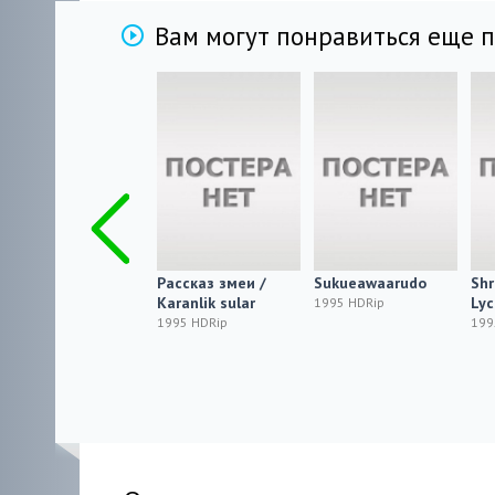
Вам могут понравиться еще 
Аризонский
Рассказ змеи /
Sukueawaarudo
Shr
оборотень /
Karanlik sular
Lyc
1995 HDRip
Werewolf
1995 HDRip
199
1995 HDRip