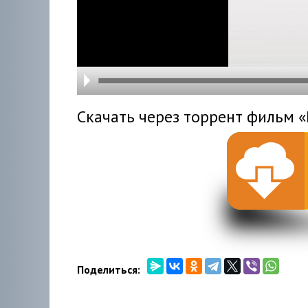
hd216
hd144
highre
hd108
hd720
large
medi
small
tiny
Скачать через торрент фильм «
Поделиться: