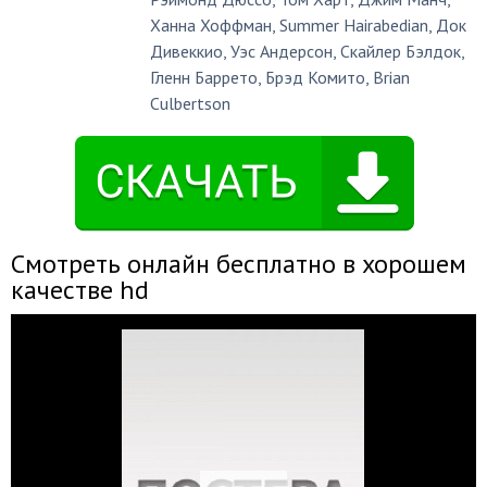
Ханна Хоффман
,
Summer Hairabedian
,
Док
Дивеккио
,
Уэс Андерсон
,
Скайлер Бэлдок
,
Гленн Баррето
,
Брэд Комито
,
Brian
Culbertson
Смотреть онлайн бесплатно в хорошем
качестве hd