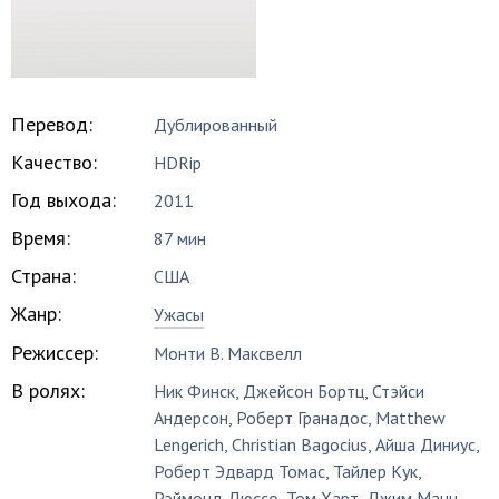
Перевод:
Дублированный
Качество:
HDRip
Год выхода:
2011
Время:
87 мин
Страна:
США
Жанр:
Ужасы
Режиссер:
Монти В. Максвелл
В ролях:
Ник Финск
,
Джейсон Бортц
,
Стэйси
Андерсон
,
Роберт Гранадос
,
Matthew
Lengerich
,
Christian Bagocius
,
Айша Диниус
,
Роберт Эдвард Томас
,
Тайлер Кук
,
Рэймонд Дюссо
,
Том Харт
,
Джим Манч
,