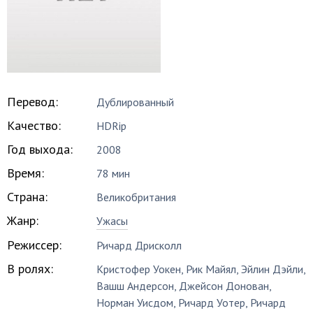
Перевод:
Дублированный
Качество:
HDRip
Год выхода:
2008
Время:
78 мин
Страна:
Великобритания
Жанр:
Ужасы
Режиссер:
Ричард Дрисколл
В ролях:
Кристофер Уокен
,
Рик Майял
,
Эйлин Дэйли
,
Вашш Андерсон
,
Джейсон Донован
,
Норман Уисдом
,
Ричард Уотер
,
Ричард