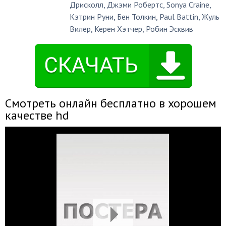
Дрисколл
,
Джэми Робертс
,
Sonya Craine
,
Кэтрин Руни
,
Бен Толкин
,
Paul Battin
,
Жуль
Вилер
,
Керен Хэтчер
,
Робин Эсквив
Смотреть онлайн бесплатно в хорошем
качестве hd