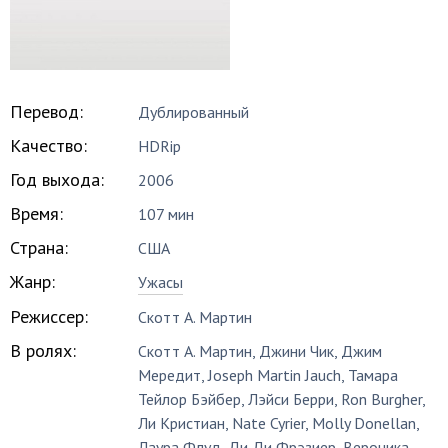
Перевод:
Дублированный
Качество:
HDRip
Год выхода:
2006
Время:
107 мин
Страна:
США
Жанр:
Ужасы
Режиссер:
Скотт А. Мартин
В ролях:
Скотт А. Мартин
,
Джини Чик
,
Джим
Мередит
,
Joseph Martin Jauch
,
Тамара
Тейлор Бэйбер
,
Лэйси Берри
,
Ron Burgher
,
Ли Кристиан
,
Nate Cyrier
,
Molly Donellan
,
Лаура Флуд
,
Ди Ди Фрэзиер
,
Вероника